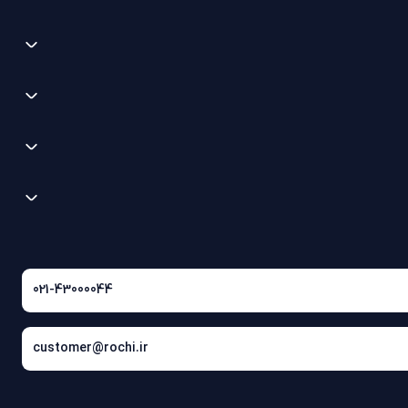
021-43000044
customer@rochi.ir