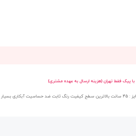
 با پیک فقط تهران (هزینه ارسال به عهده مشتری)
کد : G306 گردنبند طرح کارتیه ژوپینگ طلایی مشابه رنگ طلای 18 عیار سایز : 45 سانت بالاترین سطح کیف