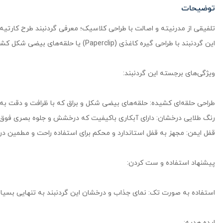
توضیحات
تلفیقی از مدرنیته و اصالت با طراحی کلاسیک؛ معرفی گردنبند طرح کارتیه
این گردنبند با طراحی گیره کاغذی (Paperclip) یا حلقه‌های بیضی شکل کشیده، یکی از ترندهای همیشگی و بسیار محبوب در دنیای زیورآلات است که جلوه‌ای شیک، لوکس و چشم‌نواز به استایل شما می‌بخشد.
ویژگی‌های برجسته این گردنبند:
طراحی حلقه‌ای کشیده: حلقه‌های بیضی شکل و براق که با ظرافت و دقت به 
رنگ طلایی درخشان: دارای آبکاری باکیفیت که درخشش و جلوه بصری فوق‌العا
قفل ایمن: مجهز به قفل استاندارد و محکم برای استفاده راحت و مطمین در 
پیشنهاد استفاده و ست کردن:
استفاده به صورت تک: نمای جذاب و درخشان این گردنبند به تنهایی بسیار 
ایده هدیه: