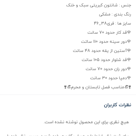
جنس : شانتون کبریتی سبک و خنک
رنگ بندی : مشکی
سایز ها : فری38_46
🌹قد کار حدود 70 سانت
🌹دور سینه حدود 110 ساتت
🌹آستین از یقه حدود 48 سانت
🌹قد شلوار حدود 105 سانت
🌹دور ران حدود 70 سانت
🌹دمپا حدود 30 سانت
❣️👒مناسب فصل تابستان و محرم👒❣️
نظرات کاربران
هیچ نظری برای این محصول نوشته نشده است.