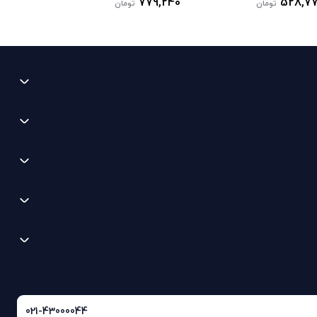
779,240
528,7
تومان
تومان
021-43000044