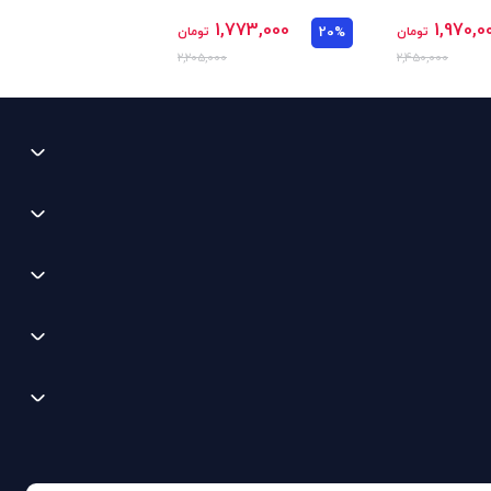
1,773,000
1,970,0
تومان
20%
تومان
2,205,000
2,450,000