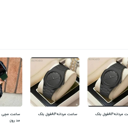
دانهAPفول بلک
ساعت مردانهAPفول بلک
مد روز،