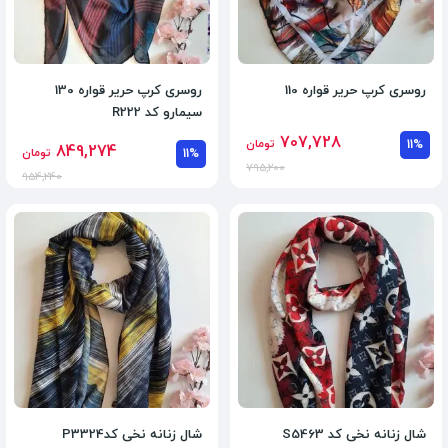
روسری کرپ حریر قواره 110
روسری کرپ حریر قواره 130
سیمارو کد R222
707,728
11%
تومان
849,274
11%
تومان
795,200
954,240
شال زنانه نخی کد S5463
شال زنانه نخی کدP3324