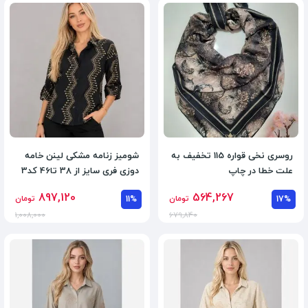
روسری نخی قواره 115 تخفیف به
شومیز زنامه مشکی لینن خامه
علت خطا در چاپ
دوزی فری سایز از 38 تا46 کد3
897,120
564,267
17%
تومان
11%
تومان
1,008,000
679,840