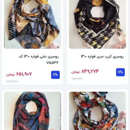
روسری کرپ حریر قواره 130
روسری نخی قواره 130 کد
V5532
849,274
11%
تومان
651,907
11%
تومان
954,240
732,480