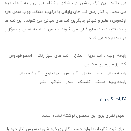
می باشد . این ترکیب شیرین ، شادی و نشاط فراوانی را به شما هدیه
می دهد . با گذر زمان نت های پایانی با ترکیب مشک، چوب سدر، خزه
اوکموس ، عنبر و تنباکو جایگزین نت های میانی می شوند . این نت ها
باعث تثبیت نت های قبلی می شوند و حس اتماد به نفس و تمرکز را
در شما ایجاد می کنند .
رایحه اولیه : آب دریا – نعناع – نت های سبز رنگ – اسطوخودوس –
گشنیز – رزماری – کالون
رایحه میانی : چوب صندل – گل یاس – بهارنارنج – گل شمعدانی –
رایحه پایه : مشک – گلسنگ – سدر – تنباکو – عنبر
نظرات کاربران
هیچ نظری برای این محصول نوشته نشده است.
برای ثبت نظر، ابتدا وارد حساب کاربری خود شوید، سپس نظر خود را