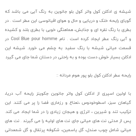
شیشه ی ادکلن کول واتر کول بلو جانوین به رنگ آبی می باشد که
گویای رایحه خنک و دریایی و حال و هوای اقیانوسی این عطر است . در
بطری با رنگ نقره ای و جذابش، هماهنگی خوبی با بطری بلند و کشیده
و آبی رنگ عطر ایجاد کرده است . نام Cool Blue pour homme در
قسمت میانی شیشه با رنگ سفید به چشم می خورد. شیشه این
ادکلن بسیار خوش دست بوده و به راحتی در دستان شما جای می گیرد
رایحه عطر ادکلن کول بلو پور هوم مردانه ::
با اولین اسپری از ادکلن کول واتر جانوین جکوینز رایحه آب دریا،
گیاهان سبز، اسطوخودوس ،نعناع و رزماری فضا را پر می کنند. این
ترکیب تند و شیرین ، انرژی و هیجان زیادی را در شما ایجاد می کند.
پس از مدتی نت های میانی جای نت های اولیه را می گیرند . نت های
میانی شامل چوب صندل، گل یاسمین، شکوفه پرتقال و گل شمعدانی