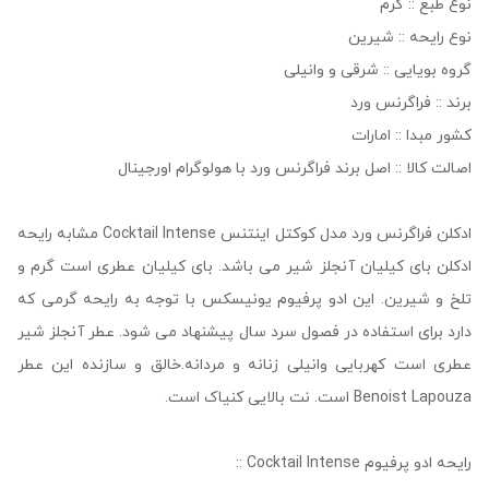
نوع طبع :: گرم
نوع رایحه :: شیرین
گروه بویایی :: شرقی و وانیلی
برند :: فراگرنس ورد
کشور مبدا :: امارات
اصالت کالا :: اصل برند فراگرنس ورد با هولوگرام اورجینال
ادکلن فراگرنس ورد مدل کوکتل اینتنس Cocktail Intense مشابه رایحه
ادکلن بای کیلیان آنجلز شیر می باشد. بای کیلیان عطری است گرم و
تلخ و شیرین. این ادو پرفیوم یونیسکس با توجه به رایحه گرمی که
دارد برای استفاده در فصول سرد سال پیشنهاد می شود. عطر آنجلز شیر
عطری است کهربایی وانیلی زنانه و مردانه.خالق و سازنده این عطر
Benoist Lapouza است. نت بالایی کنیاک است.
رایحه ادو پرفیوم Cocktail Intense ::