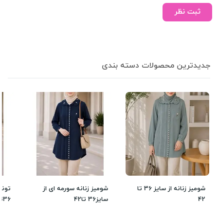
ثبت نظر
جدیدترین محصولات دسته بندی
شومیز زنانه از سایز 36 تا
شومیز زنانه سورمه ای از
تونی
42
سایز36 تا42
36تا42