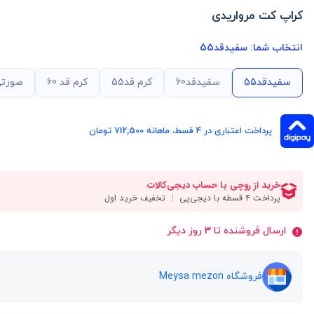
کراپ کت مرواریدی
انتخاب شما:
سفیدقد55
سفیدقد55
سفیدقد60
کرم قد55
کرم قد 60
صورتی
پرداخت اعتباری در ۴ قسط، ماهانه 712,500 تومان
ارسال فروشنده تا 3 روز دیگر
فروشگاه Meysa mezon