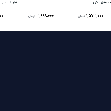
ه میشل - کرم
هلینا - سبز
000
3,998,000
1,573,000
تومان
تومان