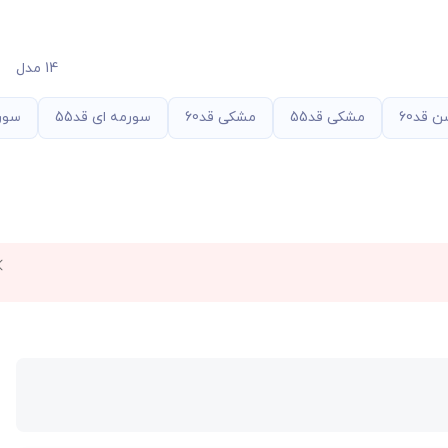
14 مدل
 قد60
مشکی قد55
مشکی قد60
سورمه ای قد55
سورم