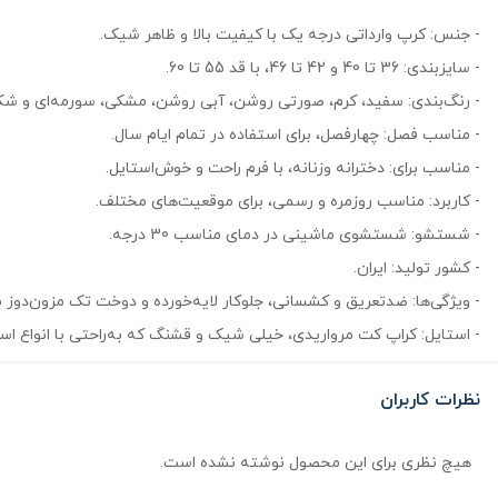
- جنس: کرپ وارداتی درجه یک با کیفیت بالا و ظاهر شیک.
- سایزبندی: 36 تا 40 و 42 تا 46، با قد 55 تا 60.
- رنگ‌بندی: سفید، کرم، صورتی روشن، آبی روشن، مشکی، سورمه‌ای و شکل
- مناسب فصل: چهارفصل، برای استفاده در تمام ایام سال.
- مناسب برای: دخترانه وزنانه، با فرم راحت و خوش‌استایل.
- کاربرد: مناسب روزمره و رسمی، برای موقعیت‌های مختلف.
- شستشو: شستشوی ماشینی در دمای مناسب 30 درجه.
- کشور تولید: ایران.
- ویژگی‌ها: ضدتعریق و کشسانی، جلوکار لایه‌خورده و دوخت تک مزون‌دوز بر
- استایل: کراپ کت مرواریدی، خیلی شیک و قشنگ که به‌راحتی با انواع ا
نظرات کاربران
هیچ نظری برای این محصول نوشته نشده است.