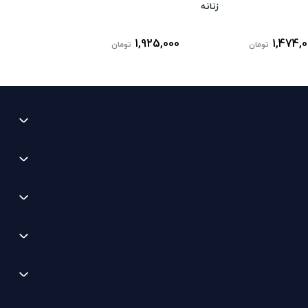
زنانه
1,925,000
1,474,
تومان
تومان