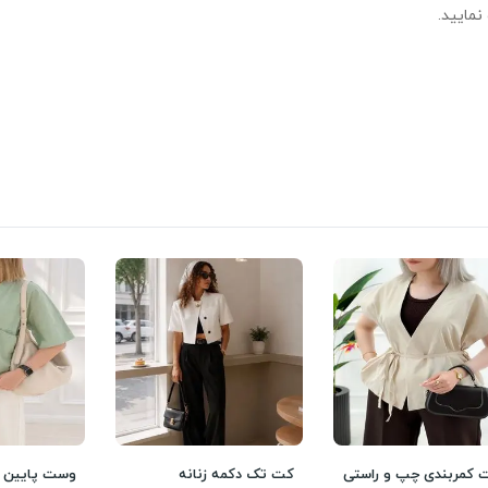
نمایید.
کمربندی چپ و راستی
کت تک دکمه زنانه
وست پایین 