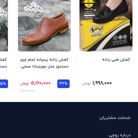
کفش طبی زنانه
کفش زنانه پسرانه تمام چرم
کفش 
دستدوز مدل جورجیانا عسلی
دستد
5,160,000
1,998,000
تومان
32%
تومان
35%
7,600,000
خدمات مشتریان
درباره روچی