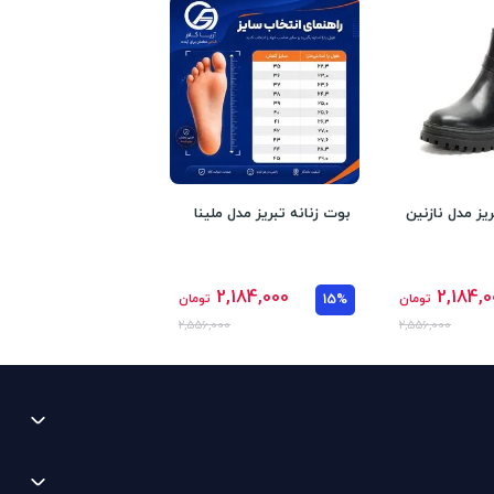
یز مدل نازنین
بوت زنانه تبریز مدل ملینا
2,184,000
2,184,0
تومان
15%
تومان
2,556,000
2,556,000