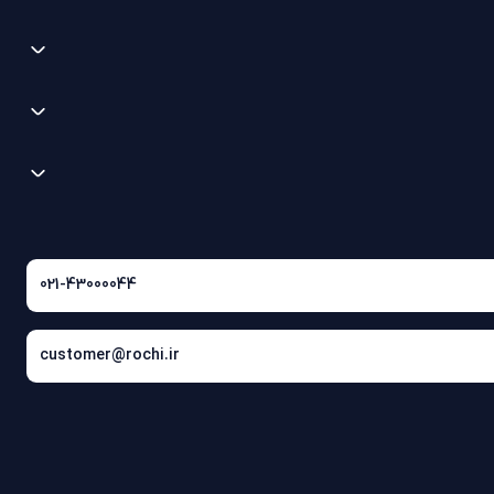
021-43000044
customer@rochi.ir