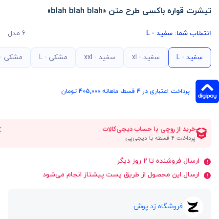
تیشرت قواره باکسی طرح متن «blah blah blah»
انتخاب شما:
سفید - L
6 مدل
سفید - L
سفید - xl
سفید - xxl
مشکی - L
مشکی - xl
پرداخت اعتباری در ۴ قسط، ماهانه 405,000 تومان
ارسال فروشنده تا 2 روز دیگر
ارسال این محصول از طریق پست پیشتاز انجام می‌شود
فروشگاه زد پوش