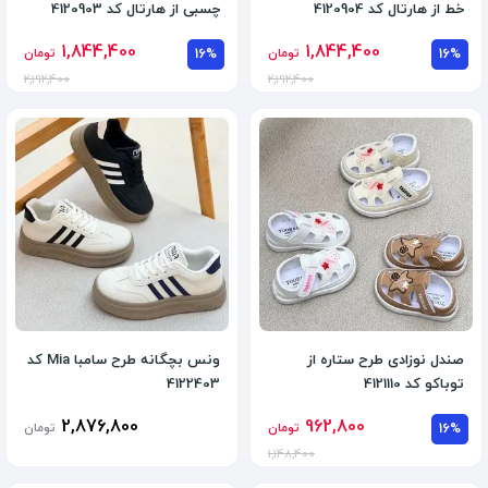
خط از هارتال کد 4120904
چسبی از هارتال کد 4120903
1,844,400
1,844,400
16%
تومان
16%
تومان
2,192,400
2,192,400
صندل نوزادی طرح ستاره از
ونس بچگانه طرح سامبا Mia کد
توباکو کد 4121110
4122403
2,876,800
962,800
16%
تومان
تومان
1,148,400