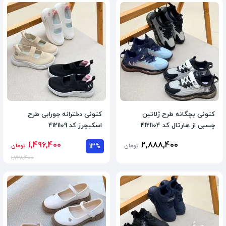
کتونی بچگانه طرح ژلاتین
کتونی دخترانه جورابی طرح
چسبی از هارتال کد 4121104
اسکیچرز کد 4121109
1,496,400
2,888,400
تومان
13%
تومان
1,728,400