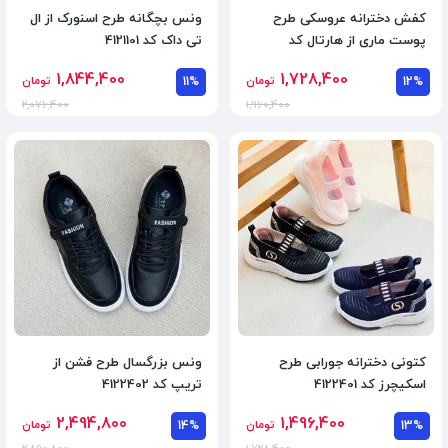
کفش دخترانه عروسکی طرح
ونس بچگانه طرح اسنورک از ال
پوست ماری از هارتال کد
تی داک کد 4121101
4120606
1,844,400
1,728,400
12%
تومان
11%
تومان
2,076,400
1,960,400
کتونی دخترانه جورابی طرح
ونس بزرگسال طرح فشن از
اسکیچرز کد 4122401
تریپ کد 4122402
2,494,800
1,496,400
13%
تومان
14%
تومان