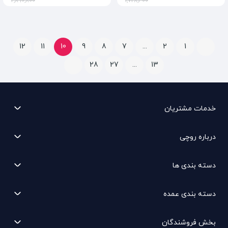
2,890,800
1,728,400
12
11
10
9
8
7
...
2
1
28
27
...
13
خدمات مشتریان
درباره روچی
دسته بندی ها
دسته بندی عمده
بخش فروشندگان