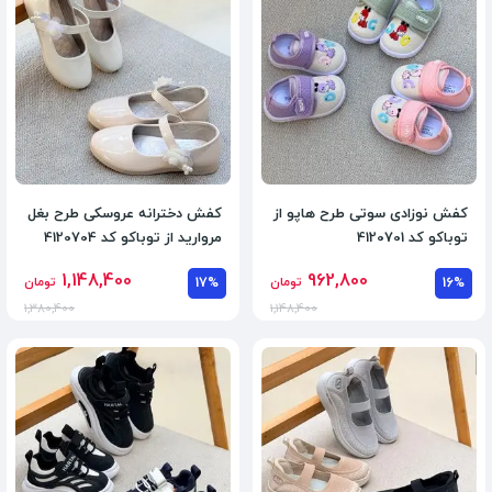
کفش نوزادی سوتی طرح هاپو از
کفش دخترانه عروسکی طرح بغل
توباکو کد 4120701
مروارید از توباکو کد 4120704
1,148,400
962,800
16%
تومان
17%
تومان
1,380,400
1,148,400