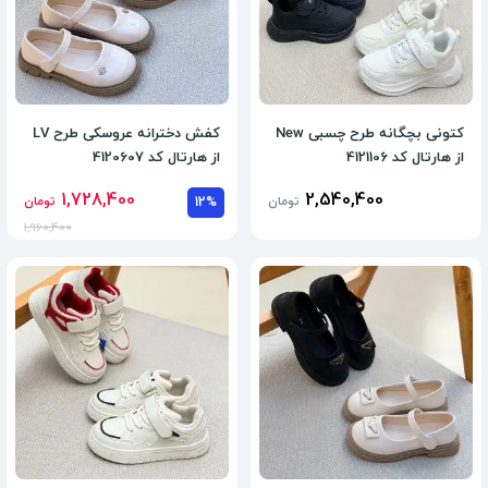
کتونی بچگانه طرح چسبی New
کفش دخترانه عروسکی طرح LV
از هارتال کد 4121106
از هارتال کد 4120607
1,728,400
2,540,400
تومان
12%
تومان
1,960,400