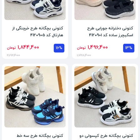
کتونی دخترانه جورابی طرح
کتونی بچگانه طرح خرچنگی از
اسکیچرز ساده کد 4120901
هارتال کد 4120905
1,844,400
1,496,400
13%
تومان
16%
تومان
2,192,400
1,728,400
کتونی بچگانه طرح کپسولی دو
کتونی بچگانه طرح سه خط