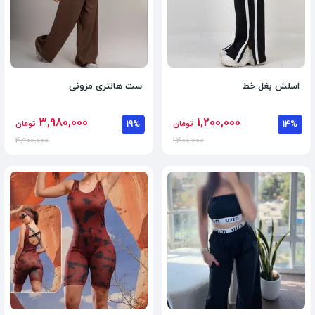
اسلش بغل خط
ست هالتری مزونی
3,980,000
1,200,000
14%
تومان
19%
تومان
4,900,000
1,400,000