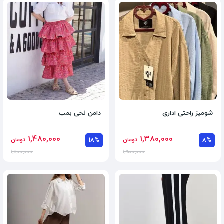
شومیز راحتی اداری
دامن نخی بمب
1,480,000
1,380,000
8%
تومان
18%
تومان
1,800,000
1,500,000