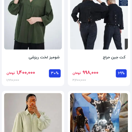
کت جین حراج
شومیز لخت ریزشی
1,400,000
998,000
69%
تومان
30%
تومان
1,990,000
3,200,000