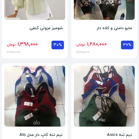
مایو دامنی و کلاه دار
شومیز مزونی کنفی
1,398,000
1,280,000
36%
تومان
30%
تومان
1,998,000
1,990,000
نیم تنه Asics
نیم تنه کاپ دار مدل Alo