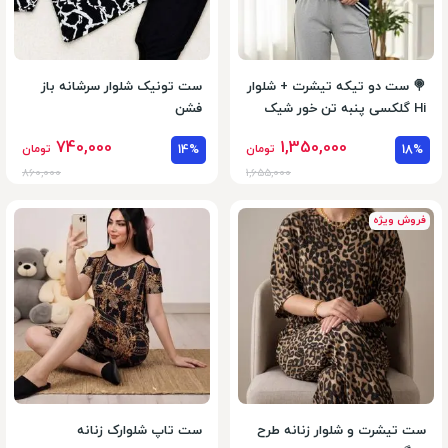
🍭 ست دو تیکه تیشرت + شلوار
ست تونیک شلوار سرشانه باز
Hi گلکسی پنبه تن خور شیک
فشن
740,000
1,350,000
18%
تومان
14%
تومان
860,000
1,655,000
فروش ویژه
ست تیشرت و شلوار زنانه طرح
ست تاپ شلوارک زنانه