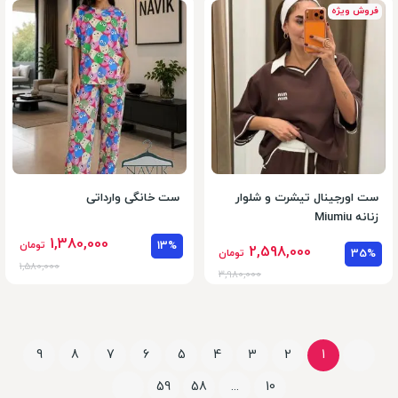
فروش ویژه
ست اورجینال تیشرت و شلوار
ست خانگی وارداتی
زنانه Miumiu
1,380,000
13%
تومان
2,598,000
35%
تومان
1,580,000
3,980,000
9
8
7
6
5
4
3
2
1
59
58
...
10