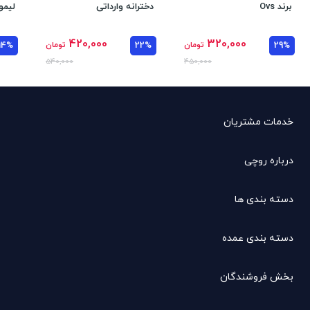
برند Ovs
دخترانه وارداتی
لیمو
420,000
320,000
29%
تومان
22%
تومان
14%
540,000
450,000
خدمات مشتریان
درباره روچی
دسته بندی ها
دسته بندی عمده
بخش فروشندگان