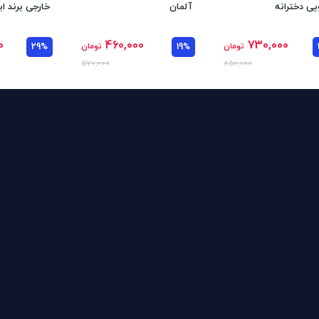
یی دخترانه
آلمان
خارجی برند ای
0
460,000
730,000
تومان
19%
تومان
29%
570,000
850,000