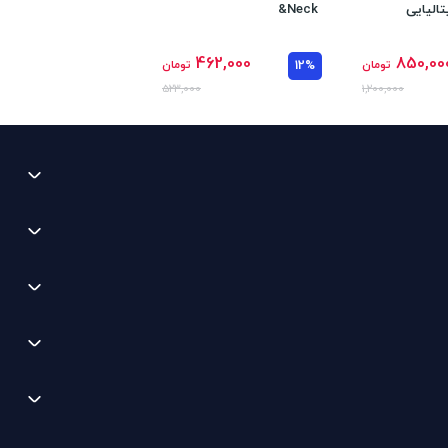
تالیایی
&neck
462,000
850,00
تومان
12%
تومان
523,000
1,200,000