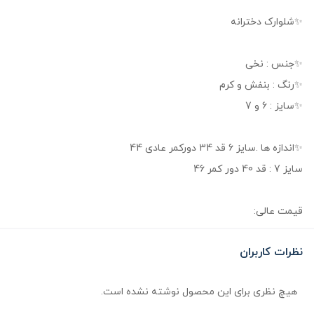
✨شلوارک دخترانه
✨جنس : نخی
✨رنگ : بنفش و کرم
✨سایز : 6 و 7
✨اندازه ها .سایز 6 قد 34 دورکمر عادی 44
سایز 7 : قد 40 دور کمر 46
قیمت عالی:
نظرات کاربران
هیچ نظری برای این محصول نوشته نشده است.