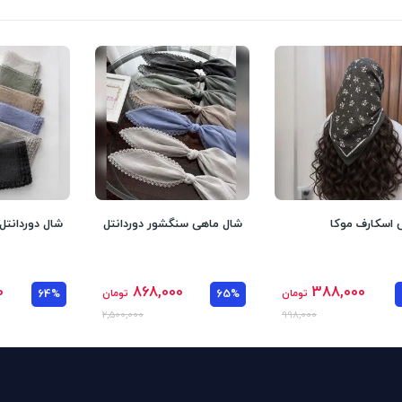
 اسکارف موکا
شال ماهی سنگشور دوردانتل
شال دوردانتل
0
868,000
388,000
تومان
65%
تومان
64%
2,500,000
998,000