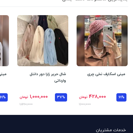
مینی اسکارف نخی چری
شال حریر زارا دور دانتل
مینی
وارداتی
1,000,000
428,000
61%
تومان
37%
تومان
61%
1,590,000
1,100,000
خدمات مشتریان