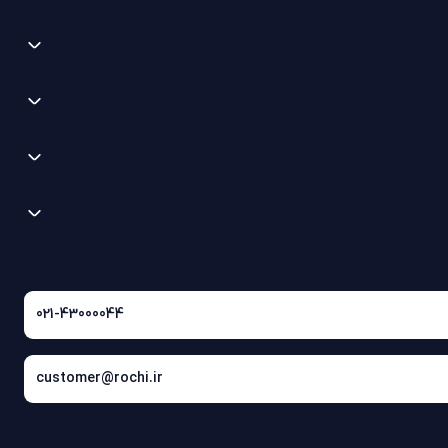
021-43000044
customer@rochi.ir