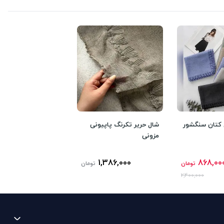
 کتان سنگشور
شال حریر تکرنگ پاپیونی
مزونی
1,386,000
868,00
تومان
تومان
2,400,000