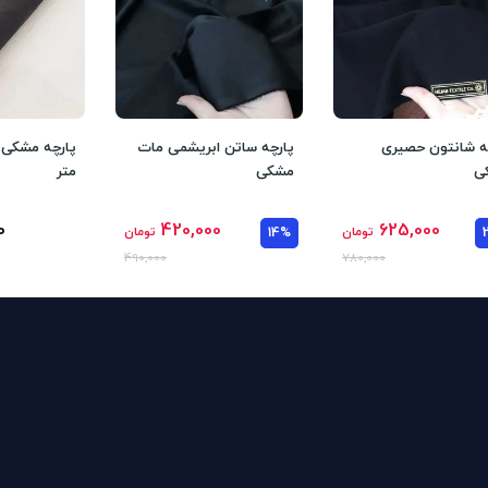
ه شانتون حصیری
پارچه ساتن ابریشمی مات
ی
مشکی
متر
0
420,000
625,000
تومان
14%
تومان
490,000
780,000