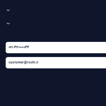
021-43000044
customer@rochi.ir