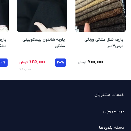
پارچه شنل مشکی و‌رنگی
پارچه شانتون بیسکوییتی
پارچ
عرض3متر
مشکی
مشک
625,000
700,000
تومان
20%
تومان
20%
780,000
خدمات مشتریان
درباره روچی
دسته بندی ها