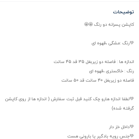
توضیحات
کاپشن پسرانه دو رنگ 🤩🤩
💚رنگ :مشگی ،قهوه ای
اندازه ها : فاصله دو زیربغل 35 قد 45 سانت
رنگ : خاکستری ،قهوه ای
فاصله دو زیربغل 40 سانت قد 50 سانت
💚لطفا اندازه هارو چک کنید قبل ثبت سفارش ( اندازه ها از روی کاپشن
گرفته شده)
💚داخل خز دار
💚جنس رویه بادگیر یا بارونی هست