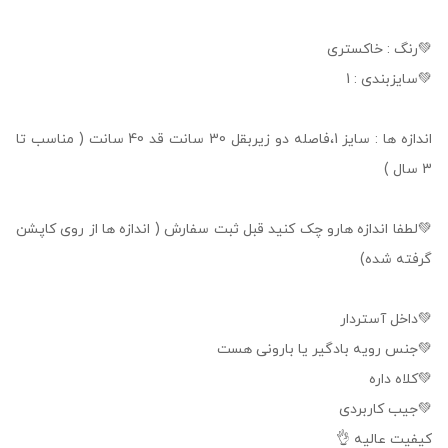
💚رنگ : خاکستری
💚سایزبندی : 1
اندازه ها : سایز 1،فاصله دو زیربقل 30 سانت قد 40 سانت ( مناسب تا
3 سال )
💚لطفا اندازه هارو چک کنید قبل ثبت سفارش ( اندازه ها از روی کاپشن
گرفته شده)
💚داخل آستردار
💚جنس رویه بادگیر یا بارونی هست
💚کلاه داره
💚جیب کاربردی
کیفیت عالیه 👌