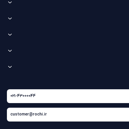
021-43000044
customer@rochi.ir