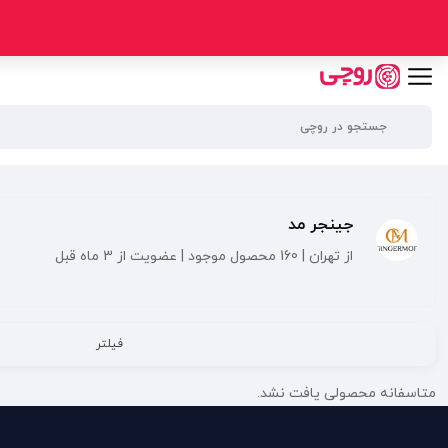
جینجر مد
از تهران | 160 محصول موجود | عضویت از 3 ماه قبل
فیلتر
متاسفانه محصولی یافت نشد.