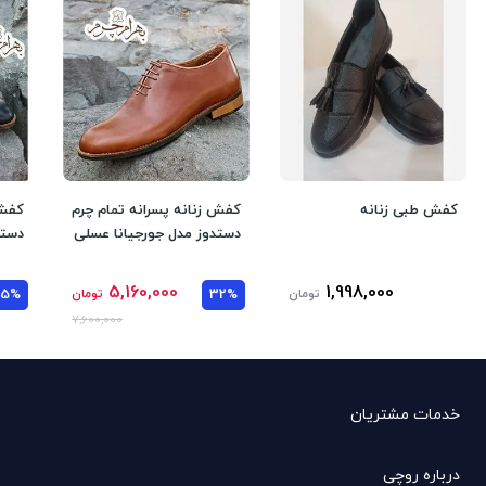
کفش طبی زنانه
کفش زنانه پسرانه تمام چرم
کفش 
دستدوز مدل جورجیانا عسلی
دستد
5,160,000
1,998,000
تومان
32%
تومان
35%
7,600,000
خدمات مشتریان
درباره روچی