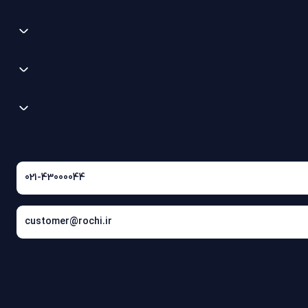
021-43000044
customer@rochi.ir