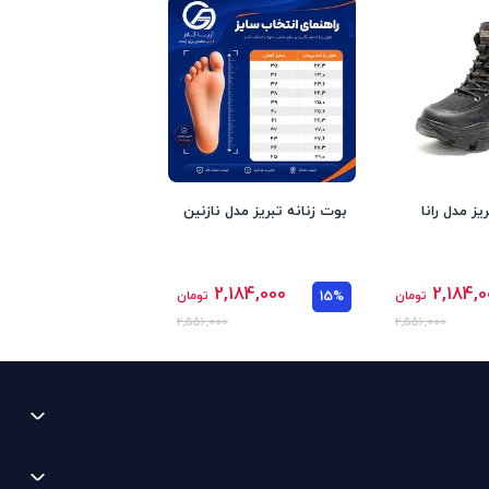
یز مدل رانا
بوت زنانه تبریز مدل نازنین
2,184,000
2,184,0
تومان
15%
تومان
2,556,000
2,556,000