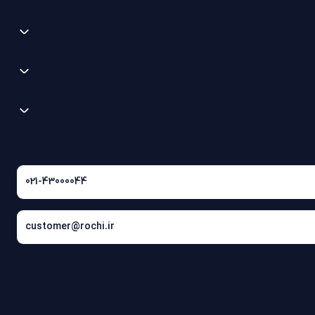
021-43000044
customer@rochi.ir