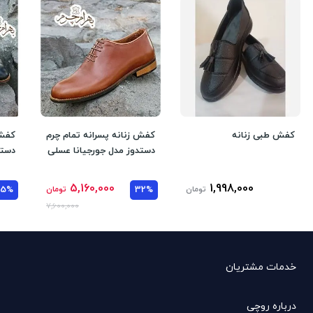
کفش طبی زنانه
کفش زنانه پسرانه تمام چرم
کفش 
دستدوز مدل جورجیانا عسلی
دستد
5,160,000
1,998,000
تومان
32%
تومان
35%
7,600,000
خدمات مشتریان
درباره روچی