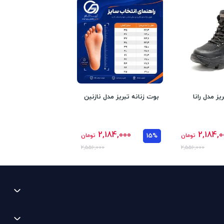
یز مدل رانا
بوت زنانه تبریز مدل نازنین
2,184,000
2,184,0
تومان
15%
تومان
2,556,000
2,556,000