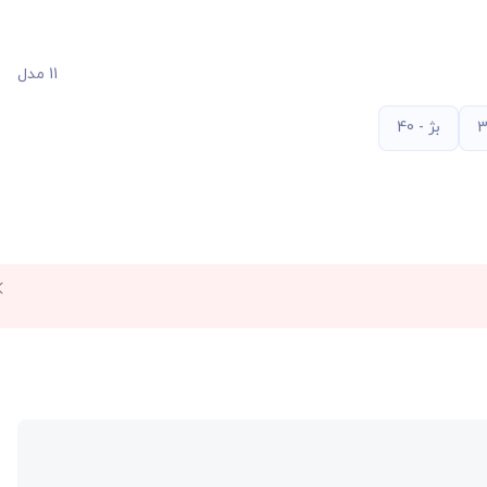
11 مدل
بژ - 40