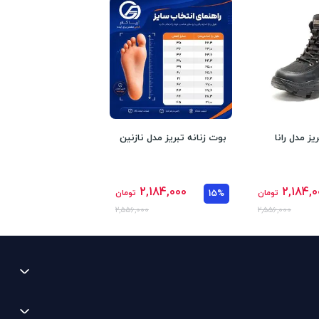
یز مدل رانا
بوت زنانه تبریز مدل نازنین
2,184,000
2,184,0
تومان
15%
تومان
2,556,000
2,556,000