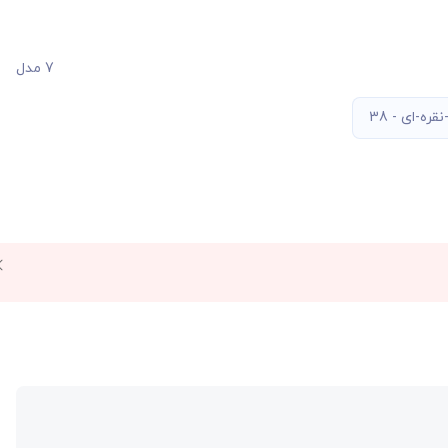
7 مدل
ره-ای - 38