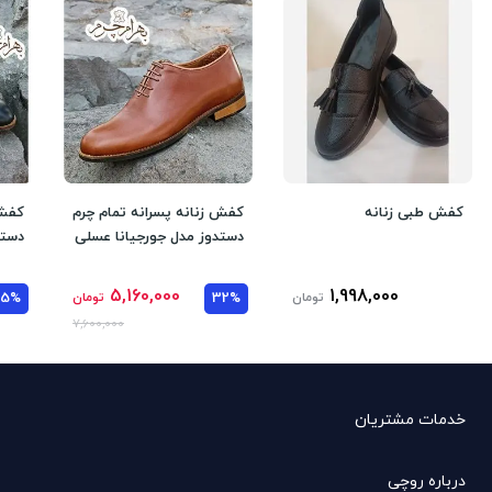
کفش طبی زنانه
کفش زنانه پسرانه تمام چرم
کفش 
دستدوز مدل جورجیانا عسلی
دستد
5,160,000
1,998,000
تومان
32%
تومان
35%
7,600,000
خدمات مشتریان
درباره روچی