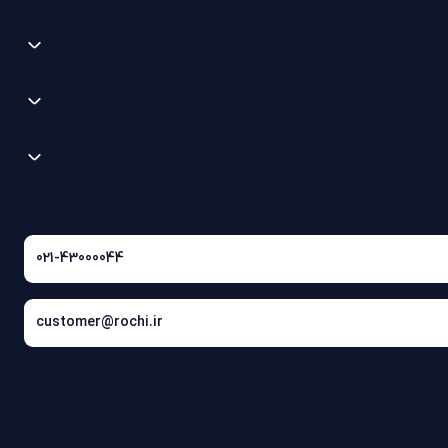
021-43000044
customer@rochi.ir