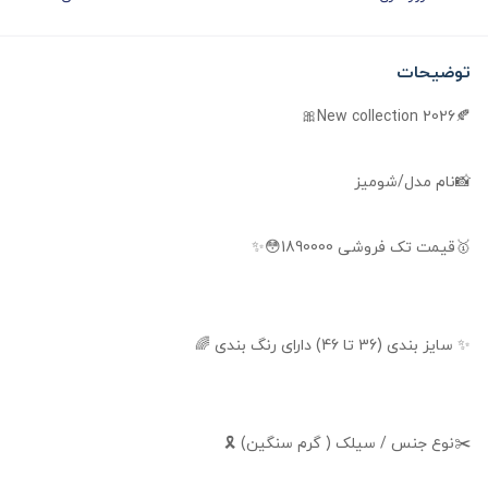
توضیحات
🍂New collection 2026🎀
📸نام مدل/شومیز
🥇قیمت تک فروشی 1890000😳✨
✨ سایز بندی (36 تا 46) دارای رنگ بندی 🌈
✂️نوع جنس / سیلک ( گرم سنگین) 🎗️