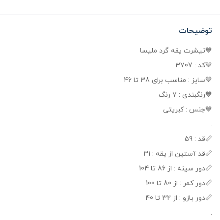
توضیحات
💙تیشرت یقه گرد ملیسا
💙کد : 3707
💙سایز : مناسب برای 38 تا 46
💙رنگبندی : 7 رنگ
💙جنس : کبریتی
.
📏قد : 59
📏قد آستین از یقه : 31
📏دور سینه : از 86 تا 104
📏دور کمر : از 80 تا 100
📏دور بازو : از 32 تا 40
.