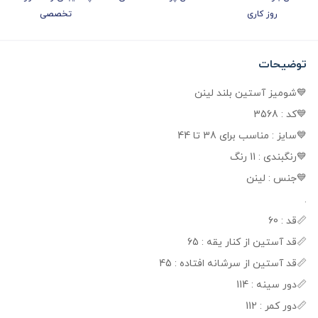
روز کاری
تخصصی
توضیحات
💙شومیز آستین بلند لینن
💙کد : 3568
💙سایز : مناسب برای 38 تا 44
💙رنگبندی : 11 رنگ
💙جنس : لینن
.
📏قد : 60
📏قد آستین از کنار یقه : 65
📏قد آستین از سرشانه افتاده : 45
📏دور سینه : 114
📏دور کمر : 112