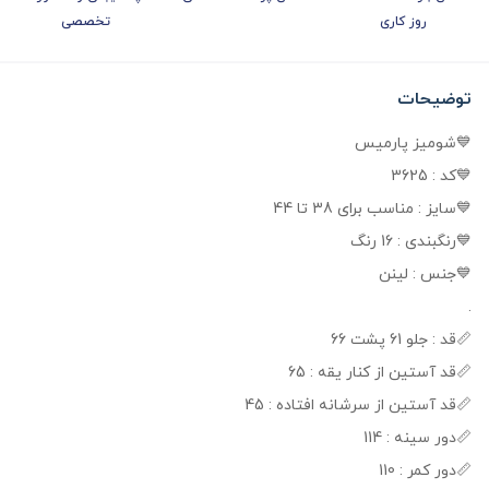
روز کاری
تخصصی
توضیحات
💙شومیز پارمیس
💙کد : 3625
💙سایز : مناسب برای 38 تا 44
💙رنگبندی : 16 رنگ
💙جنس : لینن
.
📏قد : جلو 61 پشت 66
📏قد آستین از کنار یقه : 65
📏قد آستین از سرشانه افتاده : 45
📏دور سینه : 114
📏دور کمر : 110