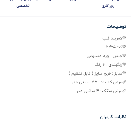
روز کاری
تخصصی
توضیحات
💚کمربند قلب
💚کد: 2465
💚جنس : چرم مصنوعی
💚رنگبندی : 4 رنگ
💚سایز : فری سایز ( قابل تنظیم )
📏عرض کمربند : 2.5 سانتی متر
📏عرض سگک : 4 سانتی متر
.
نظرات کاربران