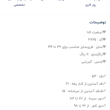
روز کاری
تخصصی
توضیحات
💙تیشرت النا
💙کد : 2865
💙سایز : فری‌سایز مناسب برای 36 تا 44
💙رنگبندی : 11 رنگ
💙جنس : کبریتی
.
📏قد : 54
📏قد آستین از کنار یقه : 21
📏قدقد آستین از سرشانه : 15
📏دور سینه : از 70 تا 102
📏دور کمر : از 66 تا 98