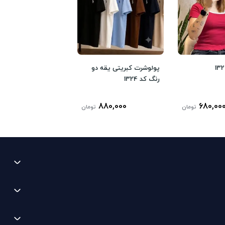
پولوشرت کبریتی یقه دو
رنگ کد 1324
880,000
680,00
تومان
تومان