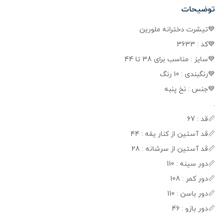
توضیحات
💙تیشرت دخترانه ملورین
💙کد : 3633
💙سایز : مناسب برای 38 تا 44
💙رنگبندی : 10 رنگ
💙جنس : نخ پنبه
.
📏قد : 67
📏قد آستین از کنار یقه : 44
📏قد آستین از سرشانه : 28
📏دور سینه : 110
📏دور کمر : 108
📏دور باسن : 110
📏دور بازو : 46