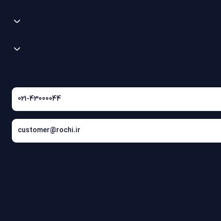
021-43000044
customer@rochi.ir