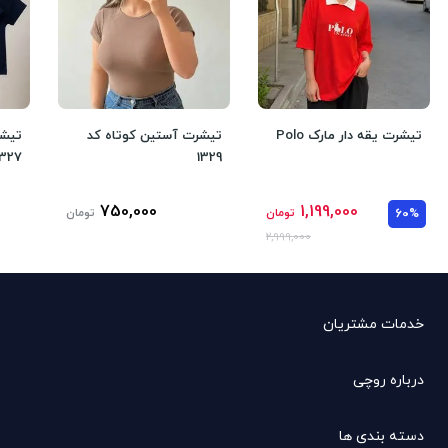
تیشرت یقه دار مارک Polo
تیشرت آستین کوتاه کد
تیشر
1327
1329
750,000
1,199,000
60%
تومان
تومان
2,999,000
خدمات مشتریان
درباره روچی
دسته بندی ها