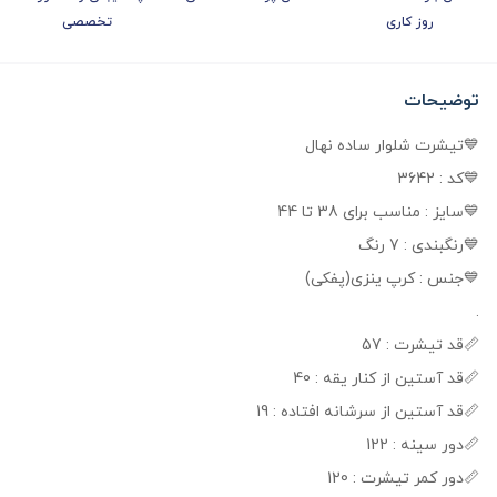
روز کاری
تخصصی
توضیحات
💙تیشرت شلوار ساده نهال
💙کد : 3642
💙سایز : مناسب برای 38 تا 44
💙رنگبندی : 7 رنگ
💙جنس : کرپ ینزی(پفکی)
.
📏قد تیشرت : 57
📏قد آستین از کنار یقه : 40
📏قد آستین از سرشانه افتاده : 19
📏دور سینه : 122
📏دور کمر تیشرت : 120