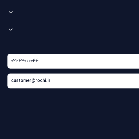
021-43000044
customer@rochi.ir