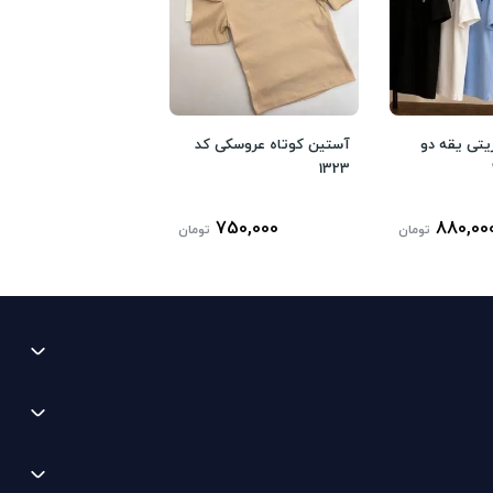
یتی یقه دو
آستین کوتاه عروسکی کد
1323
750,000
880,00
تومان
تومان