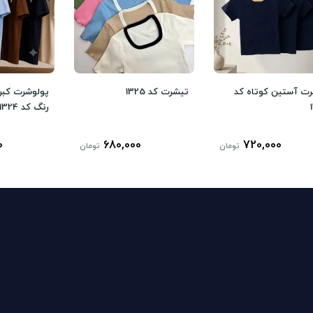
ت آستین کوتاه کد
تیشرت کد 1325
پولوشرت کبر
رنگ کد 1324
0
680,000
720,000
تومان
تومان