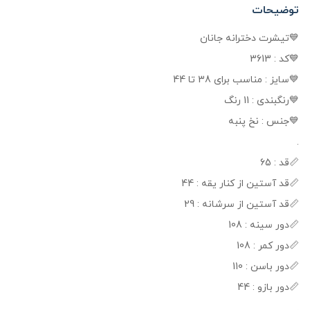
توضیحات
💙تیشرت دخترانه جانان
💙کد : 3613
💙سایز : مناسب برای 38 تا 44
💙رنگبندی : 11 رنگ
💙جنس : نخ پنبه
.
📏قد : 65
📏قد آستین از کنار یقه : 44
📏قد آستین از سرشانه : 29
📏دور سینه : 108
📏دور کمر : 108
📏دور باسن : 110
📏دور بازو : 44
.