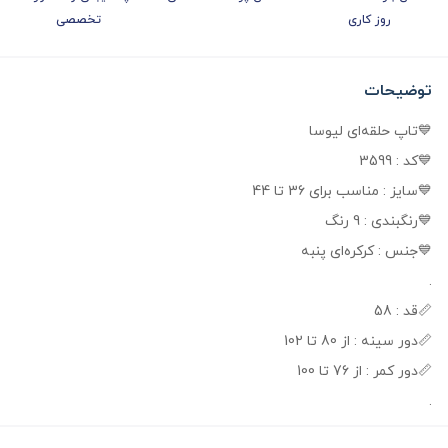
روز کاری
تخصصی
توضیحات
💙تاپ حلقه‌ای لیوسا
💙کد : 3599
💙سایز : مناسب برای 36 تا 44
💙رنگبندی : 9 رنگ
💙جنس : کرکره‌ای پنبه
.
📏قد : 58
📏دور سینه : از 80 تا 102
📏دور کمر : از 76 تا 100
.