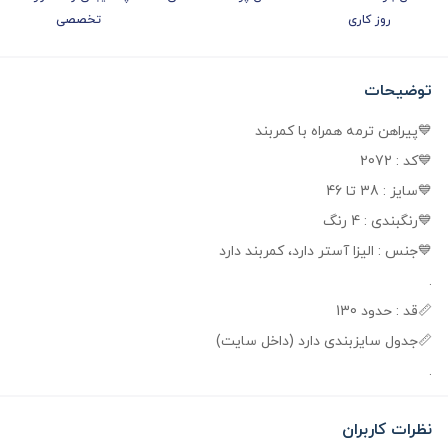
روز کاری
تخصصی
توضیحات
💙پیراهن ترمه همراه با کمربند
💙کد : 2072
💙سایز : 38 تا 46
💙رنگبندی : 4 رنگ
💙جنس : الیزا آستر دارد، کمربند دارد
.
📏قد : حدود 130
📏جدول سایزبندی دارد (داخل سایت)
.
نظرات کاربران