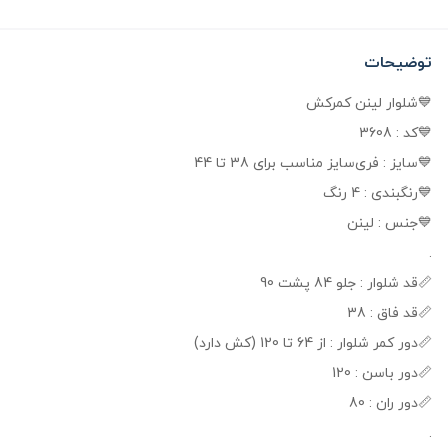
توضیحات
💙شلوار لینن کمرکش
💙کد : 3608
💙سایز : فری‌سایز مناسب برای 38 تا 44
💙رنگبندی : 4 رنگ
💙جنس : لینن
.
📏قد شلوار : جلو 84 پشت 90
📏قد فاق : 38
📏دور کمر شلوار : از 64 تا 120 (کش دارد)
📏دور باسن : 120
📏دور ران : 80
.