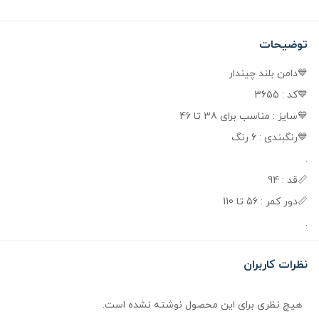
توضیحات
💙دامن بلند چیندار
💙کد : 3655
💙سایز : مناسب برای 38 تا 46
💙رنگبندی : 6 رنگ
.
📏قد : 94
📏دور کمر : 56 تا 110
.
نظرات کاربران
هیچ نظری برای این محصول نوشته نشده است.