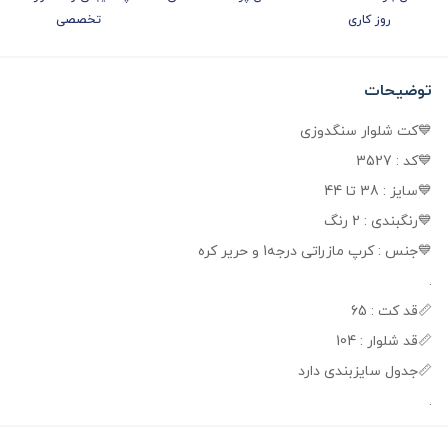
روز کاری
تخصصی
توضیحات
💙کت شلوار سنگدوزی
💙کد : 3527
💙سایز : 38 تا 44
💙رنگبندی : 2 رنگ
💙جنس : کرپ مازراتی درجه‌1 و حریر کره
.
📏قد کت : 65
📏قد شلوار : 104
📏جدول سایزبندی دارد
.