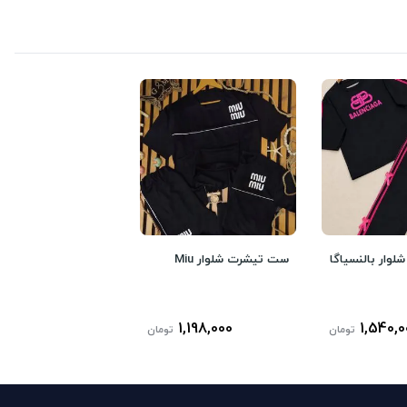
وار بالنسیاگا
ست تیشرت شلوار Miu
1,198,000
1,540,0
تومان
تومان