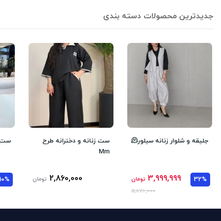
جدیدترین محصولات دسته بندی
جلیقه و شلوار زنانه سیلور🫠
ست زنانه و دخترانه طرح
ست و
Mm
2,860,000
3,999,999
32%
تومان
تومان
10%
5,876,000