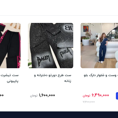
ست و شلوار دارک بلو
ست طرح دورتو دخترانه و
ست تیشرت شل
زنانه
پاپیونی
00
1,600,000
6,490,000
تومان
تومان
7,200,000