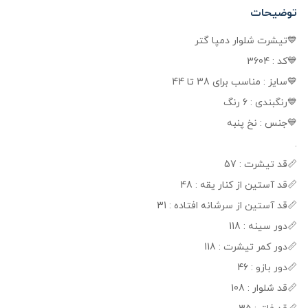
توضیحات
💙تیشرت شلوار دمپا گتر
💙کد : 3604
💙سایز : مناسب برای 38 تا 44
💙رنگبندی : 6 رنگ
💙جنس : نخ پنبه
.
📏قد تیشرت : 57
📏قد آستین از کنار یقه : 48
📏قد آستین از سرشانه افتاده : 31
📏دور سینه : 118
📏دور کمر تیشرت : 118
📏دور بازو : 46
📏قد شلوار : 108