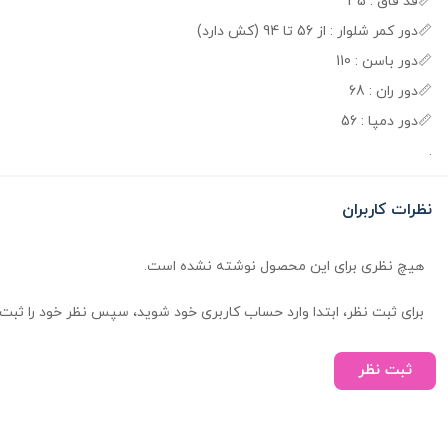
📏قد فاق : 35
📏دور کمر شلوار : از 56 تا 94 (کش دارد)
📏دور باسن : 110
📏دور ران : 68
📏دور دمپا : 56
.
نظرات کاربران
هیچ نظری برای این محصول نوشته نشده است.
برای ثبت نظر، ابتدا وارد حساب کاربری خود شوید، سپس نظر خود را ثبت 
ثبت نظر