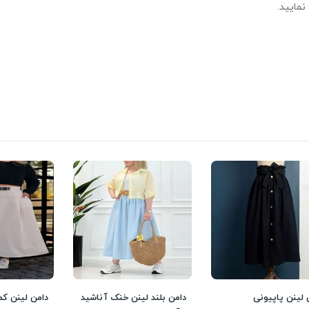
نمایید.
 لینن پاپیونی
دامن بلند لینن خنک آناشید
دامن لینن کم