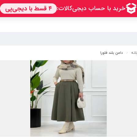
انه
دامن بلند فلورا
/