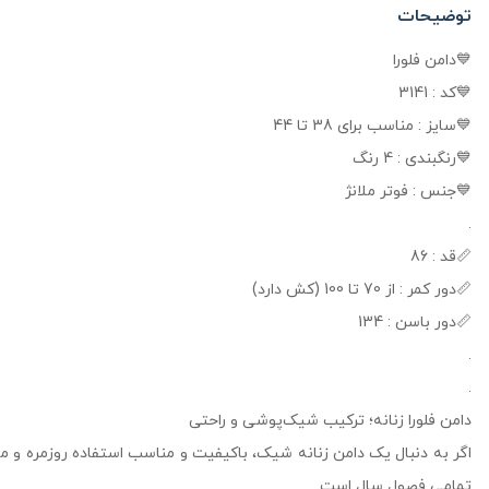
توضیحات
💙دامن فلورا
💙کد : 3141
💙سایز : مناسب برای 38 تا 44
💙رنگبندی : 4 رنگ
💙جنس : فوتر ملانژ
.
📏قد : 86
📏دور کمر : از 70 تا 100 (کش دارد)
📏دور باسن : 134
.
.
دامن فلورا زنانه؛ ترکیب شیک‌پوشی و راحتی
اگر به دنبال یک دامن زنانه شیک، باکیفیت و مناسب استفاده روزمره و مهما
تمامی فصول سال است.