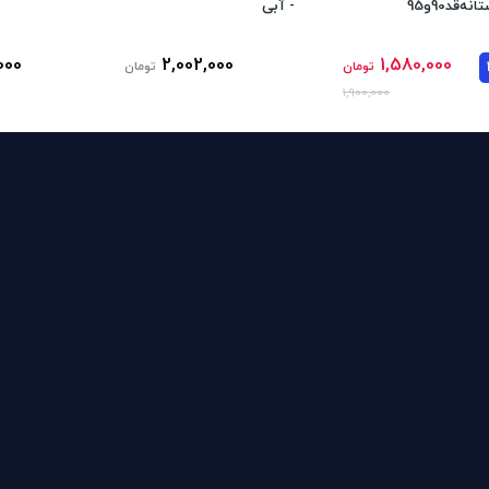
نه‌قد90و95
- آبی
000
2,002,000
1,580,000
تومان
تومان
1,900,000