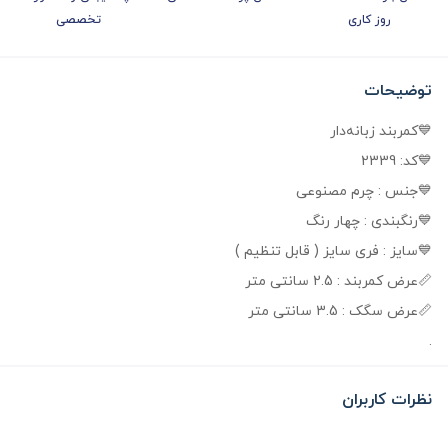
روز کاری
تخصصی
توضیحات
💙کمربند زبانه‌دار
💙کد: 2339
💙جنس : چرم مصنوعی
💙رنگبندی : چهار رنگ
💙سایز : فری سایز ( قابل تنظیم )
📏عرض کمربند : 2.5 سانتی متر
📏عرض سگک : 3.5 سانتی متر
.
نظرات کاربران