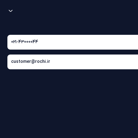
021-43000044
customer@rochi.ir