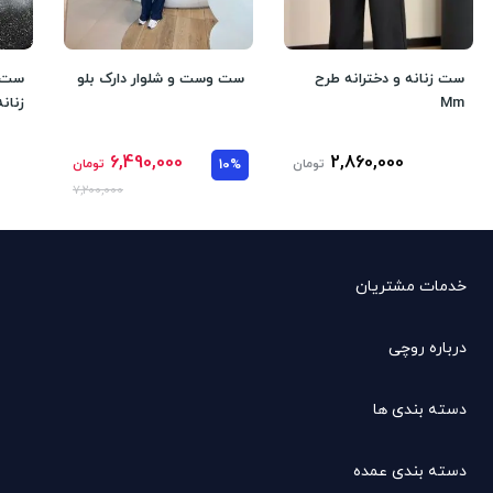
ست زنانه و دخترانه طرح
ست وست و شلوار دارک بلو
ست ط
Mm
زنانه
6,490,000
2,860,000
تومان
10%
تومان
7,200,000
خدمات مشتریان
درباره روچی
دسته بندی ها
دسته بندی عمده