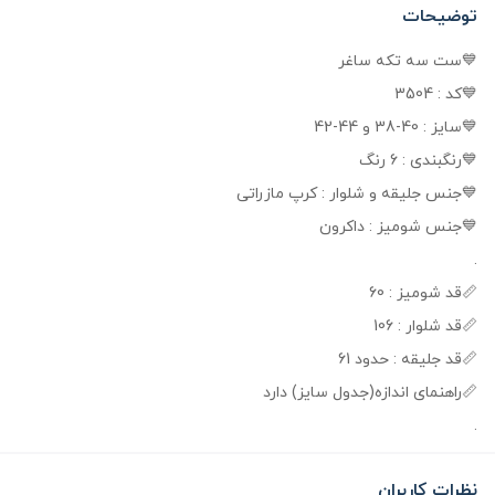
توضیحات
💙ست سه تکه ساغر
💙کد : 3504
💙سایز : 40-38 و 44-42
💙رنگبندی : 6 رنگ
💙جنس جلیقه و شلوار : کرپ مازراتی
💙جنس شومیز : داکرون
.
📏قد شومیز : 60
📏قد شلوار : 106
📏قد جلیقه : حدود 61
📏راهنمای اندازه(جدول سایز) دارد
.
نظرات کاربران