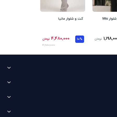
ار Miu
کت و شلوار مانیا
4,480,000
1,198,0
تومان
10%
تومان
4,980,000