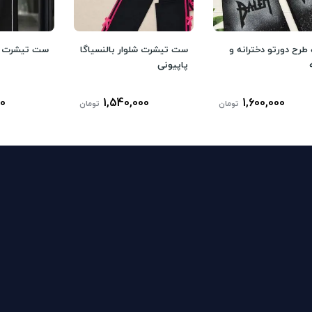
رح دورتو دخترانه و
ست تیشرت شلوار بالنسیاگا
ست تیشرت شلو
پاپیونی
00
1,540,000
1,600,000
تومان
تومان