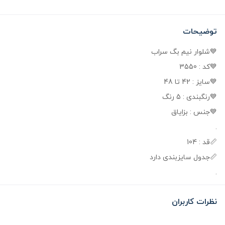
توضیحات
💙شلوار نیم بگ سراب
💙کد : 3550
💙سایز : 42 تا 48
💙رنگبندی : 5 رنگ
💙جنس : بزایاق
.
📏قد : 104
📏جدول سایزبندی دارد
.
نظرات کاربران