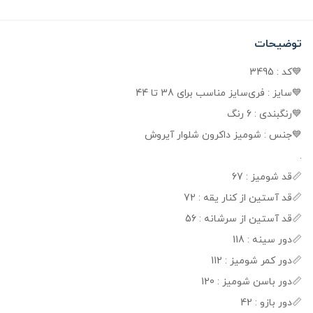
توضیحات
💙کد : 3495
💙سایز : فری‌سایز مناسب برای 38 تا 44
💙رنگبندی : 6 رنگ
💙جنس : شومیز داکرون شلوار آیروش
.
📏قد شومیز : 67
📏قد آستین از کنار یقه : 72
📏قد آستین از سرشانه : 56
📏دور سینه : 118
📏دور کمر شومیز : 112
📏دور باسن شومیز : 120
📏دور بازو : 42