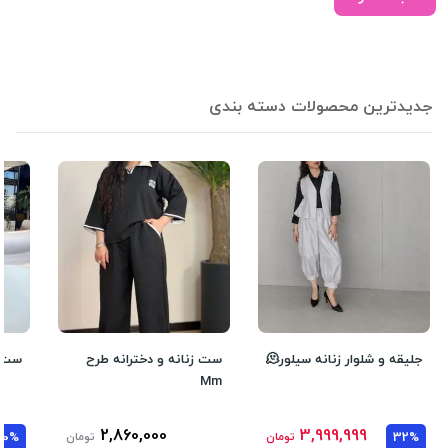
جدیدترین محصولات دسته بندی
جلیقه و شلوار زنانه سیلور🫠
ست زنانه و دخترانه طرح
ست و
Mm
2,860,000
3,999,999
32%
تومان
تومان
10%