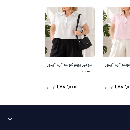
تاه آزاد آینور
شومیز پولو کوتاه آزاد آینور
- سفید
1,782,000
1,782,0
تومان
تومان