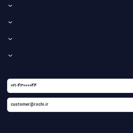
021-43000044
customer@rochi.ir