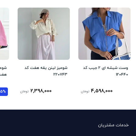
وست شیشه ای 2 جیب کد
شومیز لینن یقه هفت کد
شومی
120440
220743
هفت 
2,398,000
4,598,000
تومان
تومان
35%
خدمات مشتریان