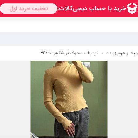
تونیک و شومیز زنانه
گپ بافت .استوک فروشگاهی کد342
/