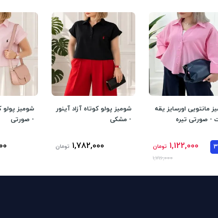
ز مانتویی اورسایز یقه
شومیز پولو کوتاه آزاد آینور
شومیز پولو کو
- صورتی تیره
- مشکی
- صورتی
00
1,782,000
1,122,000
تومان
تومان
1,716,000