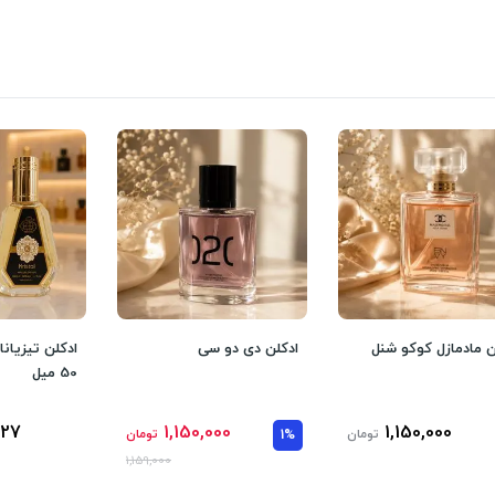
ن مادمازل کوکو شنل
ادکلن دی دو سی
ادکلن تیزیانا
50 میل
227
1,150,000
1,150,000
تومان
1%
تومان
1,159,000