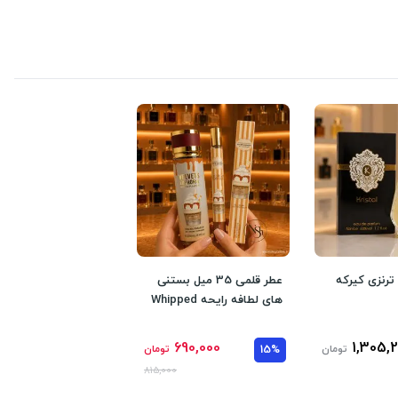
 ترنزی کیرکه
عطر قلمی 35 میل بستنی
های لطافه رایحه Whipped
Pleaser
690,000
1,305,
تومان
15%
تومان
815,000