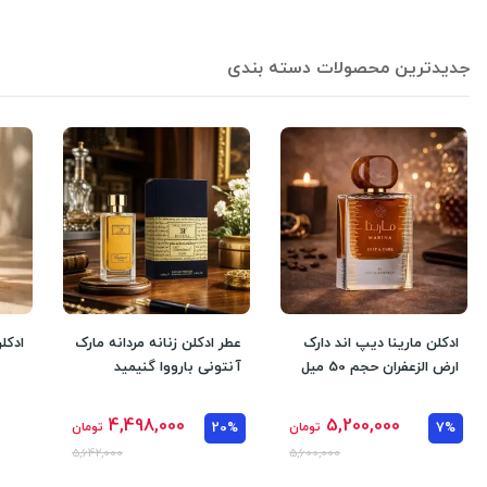
جدیدترین محصولات دسته بندی
ادکلن مارینا دیپ اند دارک
عطر ادکلن زنانه مردانه مارک
ادکل
ارض الزعفران حجم 50 میل
آنتونی بارووا گنیمید
مردانه و زنانه مشابه مار
گانیمد روونا فرانسه
4,498,000
5,200,000
7%
تومان
20%
تومان
5,642,000
5,600,000