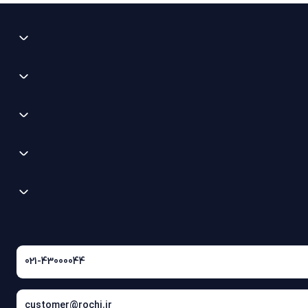
021-43000044
customer@rochi.ir