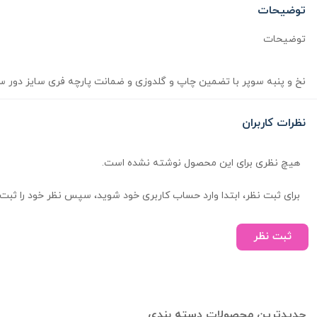
توضیحات
توضیحات
نخ و پنبه سوپر با تضمین چاپ و گلدوزی و ضمانت پارچه فری سایز دور سینه 116س قد 66 س قد آستین 30س (مناسب سایز 36
نظرات کاربران
هیچ نظری برای این محصول نوشته نشده است.
برای ثبت نظر، ابتدا وارد حساب کاربری خود شوید، سپس نظر خود را ثبت 
ثبت نظر
جدیدترین محصولات دسته بندی