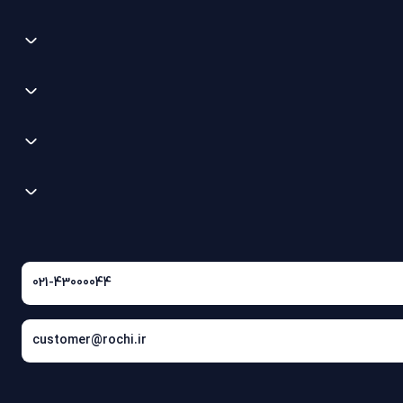
021-43000044
customer@rochi.ir