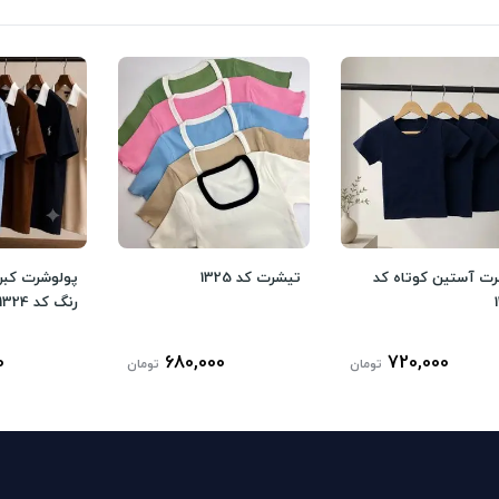
ت آستین کوتاه کد
تیشرت کد 1325
پولوشرت کبر
رنگ کد 1324
0
680,000
720,000
تومان
تومان