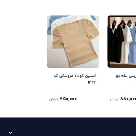
یتی یقه دو
آستین کوتاه عروسکی کد
1323
750,000
880,00
تومان
تومان