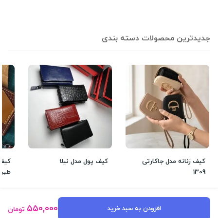
جدیدترین محصولات دسته بندی
کیف زنانه مدل جاکارتی
کیف پول مدل نیلا
کیف 
1309
طبیع
1,190,000
1,400,000
تومان
20%
تومان
550,000
افزودن به سبد خرید
تومان
1,490,000