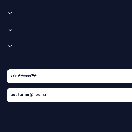
021-43000044
customer@rochi.ir