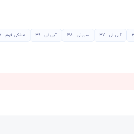
آبی-لی - 37
صورتی - 38
آبی-لی - 39
مشکی-فوم - 37