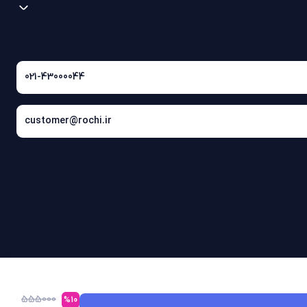
021-43000044
customer@rochi.ir
555000
%10