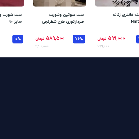
نه فانتزی زنانه
ست سوتین وشورت
ست شورت و س
Nmt
فنردارتوری طرح شطرنجی
سایز 90
589,500
599,000
تومان
76%
تومان
10%
2,410,000
699,000