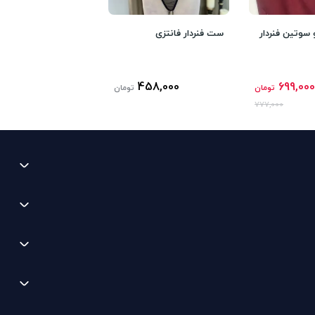
وتین فنردار
ست فنردار فانتزی
458,000
699,000
تومان
تومان
777,000