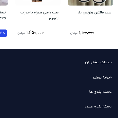
ست فانتزی هارنس دار
ست دامنی همراه با جوراب
نیمت
زنبوری
63y
1,450,000
1,100,000
تومان
تومان
14%
خدمات مشتریان
درباره روچی
دسته بندی ها
دسته بندی عمده