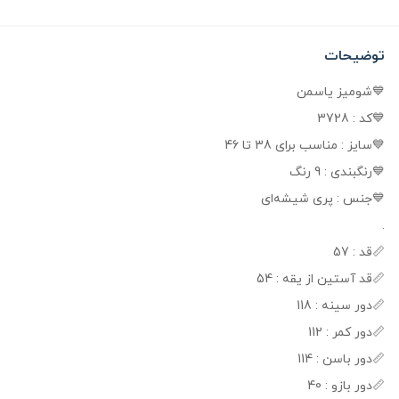
توضیحات
💙شومیز یاسمن
💙کد : 3728
💙سایز : مناسب برای 38 تا 46
💙رنگبندی : 9 رنگ
💙جنس : پری شیشه‌ای
.
📏قد : 57
📏قد آستین از یقه : 54
📏دور سینه : 118
📏دور کمر : 112
📏دور باسن : 114
📏دور بازو : 40